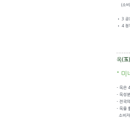
(소비자
• 3 
• 4 
옥
브
" 
- 옥은
- 옥성
- 전국
- 옥을
소비자가