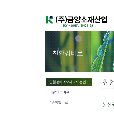
친
친환경바이오세라믹농법
미량요소비료
4종복합비료
농산