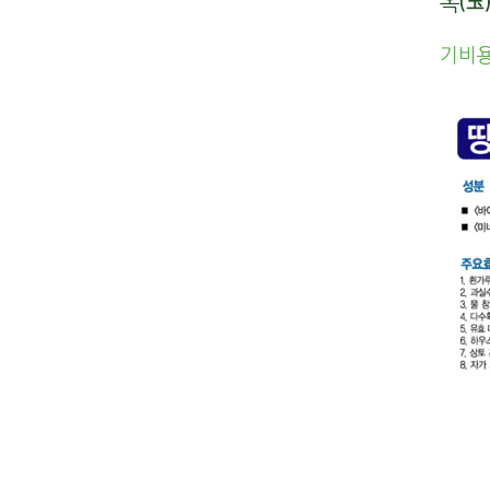
옥
브
기비용