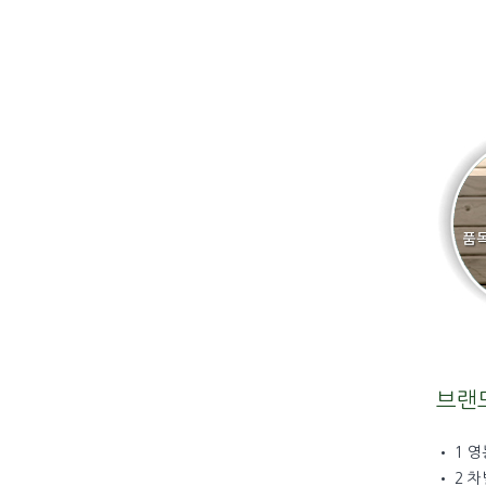
브랜
• 1 
• 2 