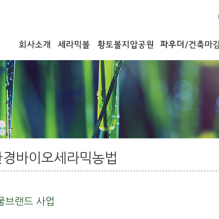
환경바이오세라믹농법
물브랜드 사업