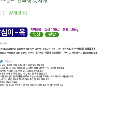
랜드 친환경 농자재
 (토양개량제)