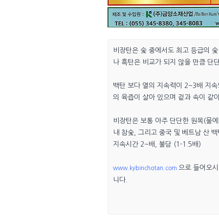
비장탄은 숯 중에서도 최고 등급의 숯
나 흑탄은 비교가 되지 않을 만큼 단
백탄 보다 열의 지속력이 2~3배 지속
의 육즙이 살아 있으며 겉과 속이 같
비장탄은 보통 아주 단단한 원목(물에
내 참숯, 그리고 중국 및 베트남 산 백
지속시간 2~배, 불담 (1-1.5배)
으로 들어오시면
www.kybinchotan.com
니다.