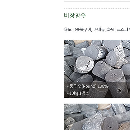
비장참숯
용도 : (숯불구이, 바베큐, 화덕, 로스