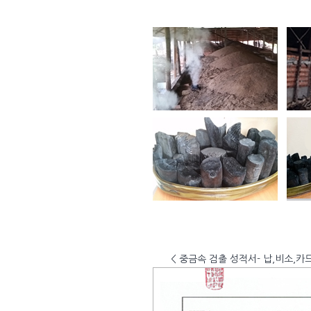
< 중금속 검출 성적서- 납,비소,카